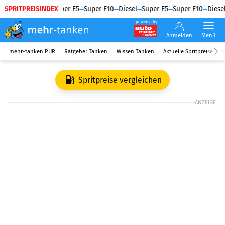
SPRITPREISINDEX
Diesel
Super E5
Super E10
Diesel
Super E5
Super E10
Diesel
powered by
Anmelden
Menü
mehr-tanken PUR
Ratgeber Tanken
Wissen Tanken
Aktuelle Spritpreise
R
Spritpreise vergleichen
ANZEIGE