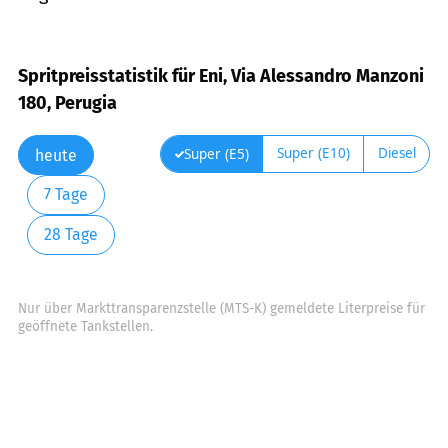
Spritpreisstatistik für Eni, Via Alessandro Manzoni
180, Perugia
Super (E10)
Diesel
Super (E5)
heute
7 Tage
28 Tage
Nur über Markttransparenzstelle (MTS-K) gemeldete Literpreise für
geöffnete Tankstellen.