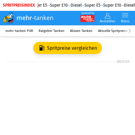
SPRITPREISINDEX
Diesel
Super E5
Super E10
Diesel
Super E5
Super E10
Diesel
powered by
Anmelden
Menü
mehr-tanken PUR
Ratgeber Tanken
Wissen Tanken
Aktuelle Spritpreise
R
Spritpreise vergleichen
ANZEIGE