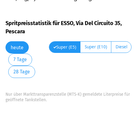
Spritpreisstatistik für ESSO, Via Del Circuito 35,
Pescara
Super (E10)
Diesel
Super (E5)
heute
7 Tage
28 Tage
Nur über Markttransparenzstelle (MTS-K) gemeldete Literpreise für
geöffnete Tankstellen.