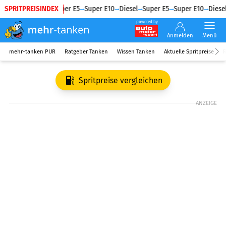
SPRITPREISINDEX
Diesel
Super E5
Super E10
Diesel
Super E5
Super E10
Diesel
powered by
Anmelden
Menü
mehr-tanken PUR
Ratgeber Tanken
Wissen Tanken
Aktuelle Spritpreise
R
Spritpreise vergleichen
ANZEIGE