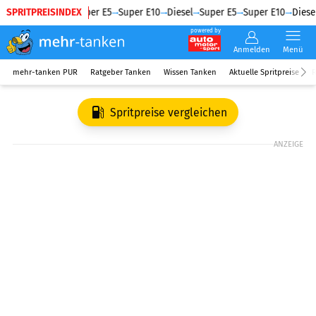
SPRITPREISINDEX
Diesel
Super E5
Super E10
Diesel
Super E5
Super E10
Diesel
powered by
Anmelden
Menü
mehr-tanken PUR
Ratgeber Tanken
Wissen Tanken
Aktuelle Spritpreise
R
Spritpreise vergleichen
ANZEIGE