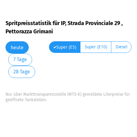
Spritpreisstatistik für IP, Strada Provinciale 29 ,
Pettorazza Grimani
Super (E10)
Diesel
Super (E5)
heute
7 Tage
28 Tage
Nur über Markttransparenzstelle (MTS-K) gemeldete Literpreise für
geöffnete Tankstellen.