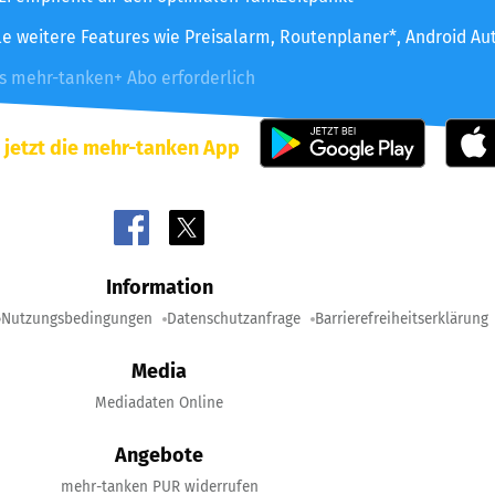
le weitere Features wie Preisalarm, Routenplaner*, Android Au
es mehr-tanken+ Abo erforderlich
 jetzt die mehr-tanken App
Information
Nutzungsbedingungen
Datenschutzanfrage
Barrierefreiheitserklärung
Media
Mediadaten Online
Angebote
mehr-tanken PUR widerrufen