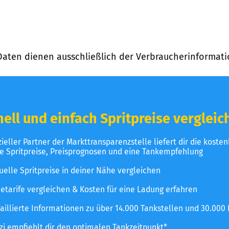
Daten dienen ausschließlich der Verbraucherinformati
ell und einfach Spritpreise vergleic
izieller Partner der Markttransparenzstelle liefert dir die koste
le Spritpreise, Preisprognosen und eine Tankempfehlung
uelle Spritpreise in deiner Nähe vergleichen
etarife vergleichen & Kosten für eine Ladung erfahren
aillierte Informationen zu über 14.000 Tankstellen und 30.000
zzi empfiehlt dir den optimalen Tankzeitpunkt*