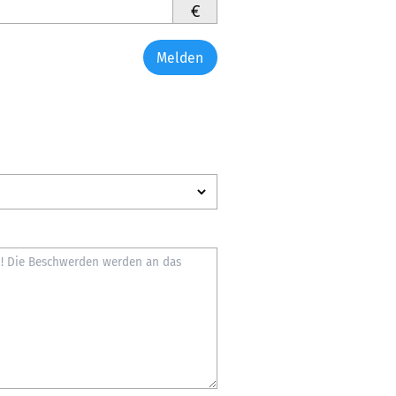
€
Melden