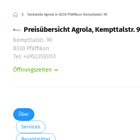
Tankstelle Agrola in 8330 Pfäffikon Kempttalstr. 90
Preisübersicht Agrola, Kempttalstr. 9
Kempttalstr. 90
8330 Pfäffikon
Tel: +49523555151
Öffnungszeiten
Montag:
Dienstag:
Mittwoch:
Donnerstag:
Freitag:
Über
Samstag:
Services
Sonntag:
Bezahlmittel