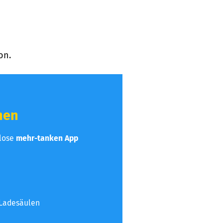
on.
hen
nlose
mehr-tanken App
 Ladesäulen