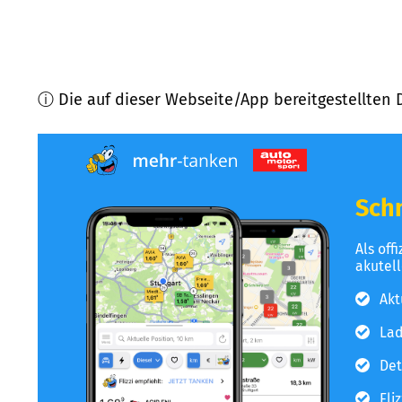
ⓘ Die auf dieser Webseite/App bereitgestellten 
Schn
Als off
akutel
Akt
Lad
Det
Fli