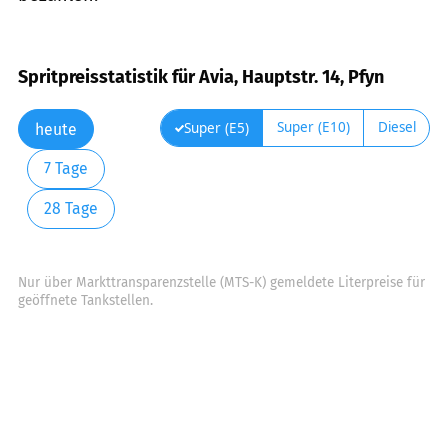
Spritpreisstatistik für Avia, Hauptstr. 14, Pfyn
Super (E10)
Diesel
Super (E5)
heute
7 Tage
28 Tage
Nur über Markttransparenzstelle (MTS-K) gemeldete Literpreise für
geöffnete Tankstellen.