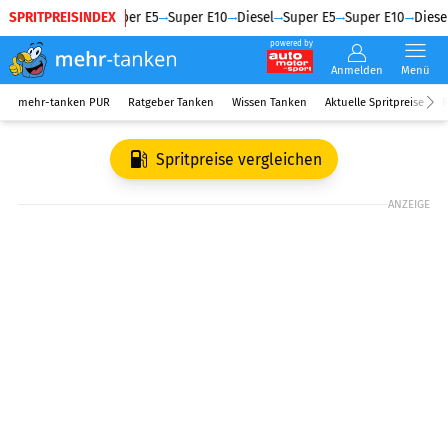
SPRITPREISINDEX
Diesel
Super E5
Super E10
Diesel
Super E5
Super E10
Diesel
powered by
Anmelden
Menü
mehr-tanken PUR
Ratgeber Tanken
Wissen Tanken
Aktuelle Spritpreise
R
Spritpreise vergleichen
ANZEIGE