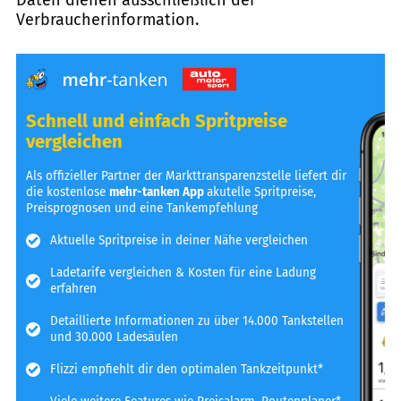
Verbraucherinformation.
Schnell und einfach Spritpreise
vergleichen
Als offizieller Partner der Markttransparenzstelle liefert dir
die kostenlose
mehr-tanken App
akutelle Spritpreise,
Preisprognosen und eine Tankempfehlung
Aktuelle Spritpreise in deiner Nähe vergleichen
Ladetarife vergleichen & Kosten für eine Ladung
erfahren
Detaillierte Informationen zu über 14.000 Tankstellen
und 30.000 Ladesäulen
Flizzi empfiehlt dir den optimalen Tankzeitpunkt*