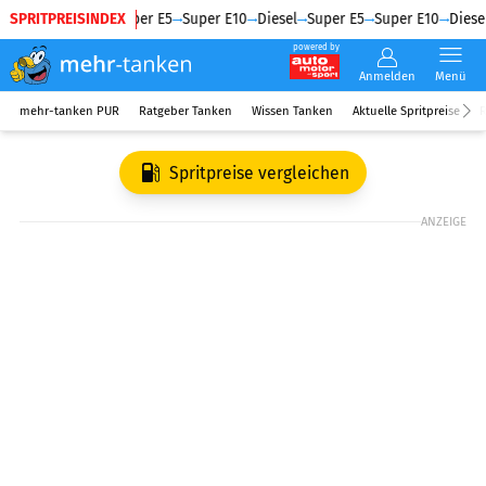
SPRITPREISINDEX
Diesel
Super E5
Super E10
Diesel
Super E5
Super E10
Diesel
powered by
Anmelden
Menü
mehr-tanken PUR
Ratgeber Tanken
Wissen Tanken
Aktuelle Spritpreise
R
Spritpreise vergleichen
ANZEIGE