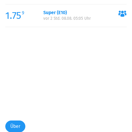
Freitag:
00:00-24:00
1.75
Super (E10)
Samstag:
00:00-24:00
9
vor 2 Std. 08.08. 05:05 Uhr
Sonntag:
00:00-24:00
Über