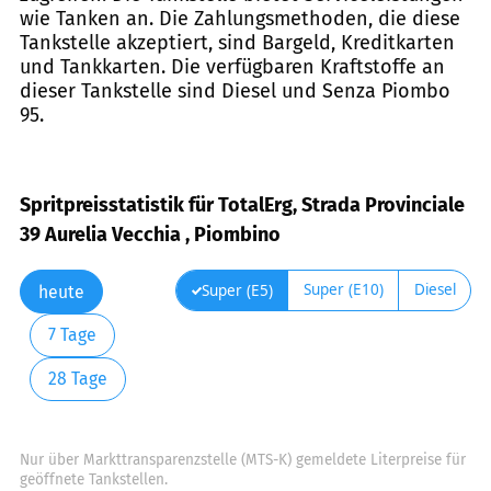
wie Tanken an. Die Zahlungsmethoden, die diese
Tankstelle akzeptiert, sind Bargeld, Kreditkarten
und Tankkarten. Die verfügbaren Kraftstoffe an
dieser Tankstelle sind Diesel und Senza Piombo
95.
Spritpreisstatistik für TotalErg, Strada Provinciale
39 Aurelia Vecchia , Piombino
Super (E10)
Diesel
Super (E5)
heute
7 Tage
28 Tage
Nur über Markttransparenzstelle (MTS-K) gemeldete Literpreise für
geöffnete Tankstellen.