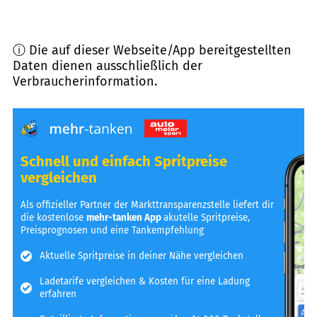
ⓘ Die auf dieser Webseite/App bereitgestellten
Daten dienen ausschließlich der
Verbraucherinformation.
Schnell und einfach Spritpreise
vergleichen
Als offizieller Partner der Markttransparenzstelle liefert dir
die kostenlose
mehr-tanken App
akutelle Spritpreise,
Preisprognosen und eine Tankempfehlung
Aktuelle Spritpreise in deiner Nähe vergleichen
Ladetarife vergleichen & Kosten für eine Ladung
erfahren