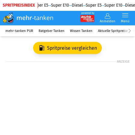
SPRITPREISINDEX
Diesel
Super E5
Super E10
Diesel
Super E5
Super E10
Diesel
powered by
Anmelden
Menü
mehr-tanken PUR
Ratgeber Tanken
Wissen Tanken
Aktuelle Spritpreise
R
Spritpreise vergleichen
ANZEIGE