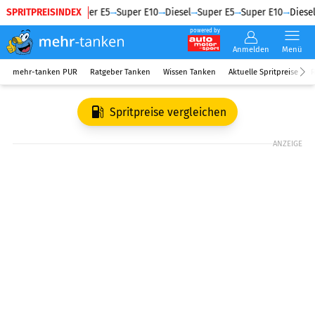
SPRITPREISINDEX
Diesel
Super E5
Super E10
Diesel
Super E5
Super E10
Diesel
powered by
Anmelden
Menü
mehr-tanken PUR
Ratgeber Tanken
Wissen Tanken
Aktuelle Spritpreise
R
Spritpreise vergleichen
ANZEIGE