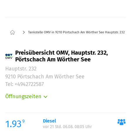
Tankstelle OMV in 9210 Pörtschach Am Wörther See Hauptstr. 232
Preisübersicht OMV, Hauptstr. 232,
Pörtschach Am Wörther See
Hauptstr. 232
9210 Pörtschach Am Wörther See
Tel: +4942722587
Öffnungszeiten
Montag:
06:00-22:00
Dienstag:
06:00-22:00
Mittwoch:
06:00-22:00
1.93
Diesel
9
vor 21 Std. 06.08. 08:05 Uhr
Donnerstag:
06:00-22:00