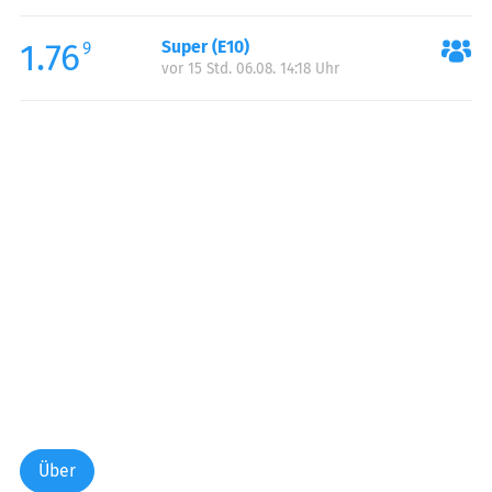
Freitag:
06:00-22:00
1.76
Super (E10)
Samstag:
06:00-22:00
9
vor 15 Std. 06.08. 14:18 Uhr
Sonntag:
06:00-22:00
Über