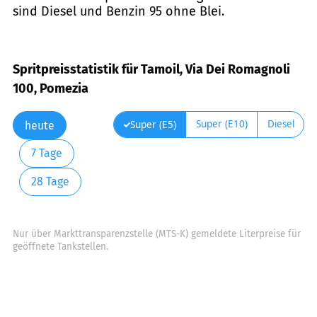
sind Diesel und Benzin 95 ohne Blei.
Spritpreisstatistik für Tamoil, Via Dei Romagnoli
100, Pomezia
Super (E10)
Diesel
Super (E5)
heute
7 Tage
28 Tage
Nur über Markttransparenzstelle (MTS-K) gemeldete Literpreise für
geöffnete Tankstellen.