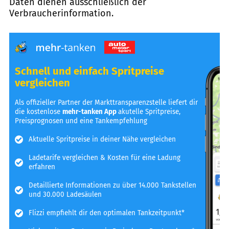
Daten dienen ausschließlich der
Verbraucherinformation.
Schnell und einfach Spritpreise
vergleichen
Als offizieller Partner der Markttransparenzstelle liefert dir
die kostenlose
mehr-tanken App
akutelle Spritpreise,
Preisprognosen und eine Tankempfehlung
Aktuelle Spritpreise in deiner Nähe vergleichen
Ladetarife vergleichen & Kosten für eine Ladung
erfahren
Detaillierte Informationen zu über 14.000 Tankstellen
und 30.000 Ladesäulen
Flizzi empfiehlt dir den optimalen Tankzeitpunkt*