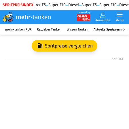
SPRITPREISINDEX
Diesel
Super E5
Super E10
Diesel
Super E5
Super E10
Diesel
powered by
Anmelden
Menü
mehr-tanken PUR
Ratgeber Tanken
Wissen Tanken
Aktuelle Spritpreise
R
Spritpreise vergleichen
ANZEIGE