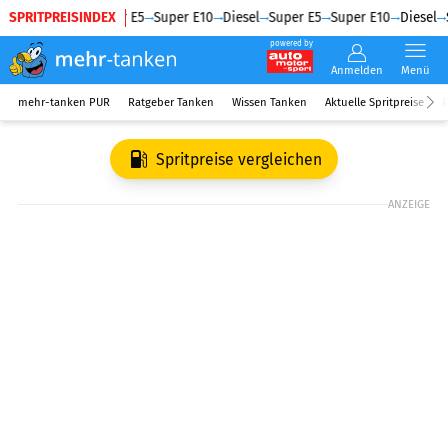
SPRITPREISINDEX
Diesel
Super E5
Super E10
Diesel
Super E5
Super E10
Diesel
S
powered by
Anmelden
Menü
mehr-tanken PUR
Ratgeber Tanken
Wissen Tanken
Aktuelle Spritpreise
R
Spritpreise vergleichen
ANZEIGE