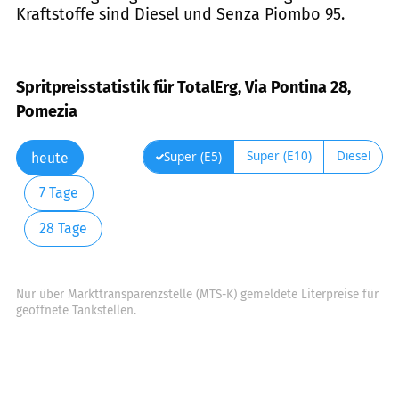
Kraftstoffe sind Diesel und Senza Piombo 95.
Spritpreisstatistik für TotalErg, Via Pontina 28,
Pomezia
Super (E10)
Diesel
Super (E5)
heute
7 Tage
28 Tage
Nur über Markttransparenzstelle (MTS-K) gemeldete Literpreise für
geöffnete Tankstellen.