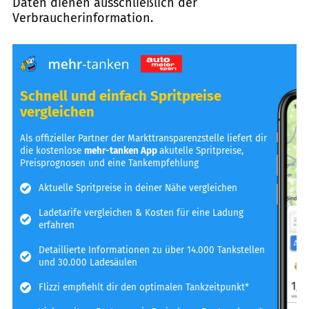
Daten dienen ausschließlich der
Verbraucherinformation.
Schnell und einfach Spritpreise
vergleichen
Als offizieller Partner der Markttransparenzstelle liefert dir
die kostenlose
mehr-tanken App
akutelle Spritpreise,
Preisprognosen und eine Tankempfehlung
Aktuelle Spritpreise in deiner Nähe vergleichen
Ladetarife vergleichen & Kosten für eine Ladung
erfahren
Detaillierte Informationen zu über 14.000 Tankstellen
und 30.000 Ladesäulen
Flizzi empfiehlt dir den optimalen Tankzeitpunkt*