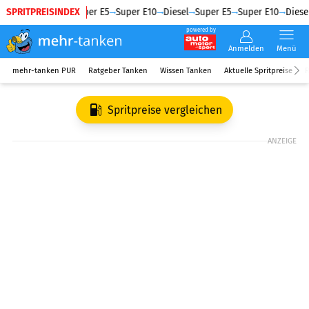
SPRITPREISINDEX
Diesel
Super E5
Super E10
Diesel
Super E5
Super E10
Diesel
powered by
Anmelden
Menü
mehr-tanken PUR
Ratgeber Tanken
Wissen Tanken
Aktuelle Spritpreise
R
Spritpreise vergleichen
ANZEIGE