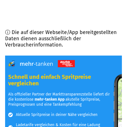
ⓘ Die auf dieser Webseite/App bereitgestellten
Daten dienen ausschließlich der
Verbraucherinformation.
Schnell und einfach Spritpreise
vergleichen
Als offizieller Partner der Markttransparenzstelle liefert dir
die kostenlose
mehr-tanken App
akutelle Spritpreise,
Preisprognosen und eine Tankempfehlung
Aktuelle Spritpreise in deiner Nähe vergleichen
Ladetarife vergleichen & Kosten für eine Ladung