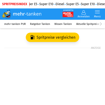
SPRITPREISINDEX
Diesel
Super E5
Super E10
Diesel
Super E5
Super E10
Diesel
powered by
Anmelden
Menü
mehr-tanken PUR
Ratgeber Tanken
Wissen Tanken
Aktuelle Spritpreise
R
Spritpreise vergleichen
ANZEIGE