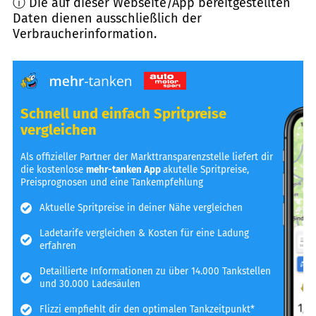
ⓘ Die auf dieser Webseite/App bereitgestellten
Daten dienen ausschließlich der
Verbraucherinformation.
Schnell und einfach Spritpreise
vergleichen
Als offizieller Partner der Markttransparenzstelle liefert dir
die kostenlose
mehr-tanken App
akutelle Spritpreise,
Preisprognosen und eine Tankempfehlung
Aktuelle Spritpreise in deiner Nähe vergleichen
Ladetarife vergleichen & Kosten für eine Ladung
erfahren
Detaillierte Informationen zu über 14.000 Tankstellen
und 30.000 Ladesäulen
Flizzi empfiehlt dir den optimalen Tankzeitpunkt*