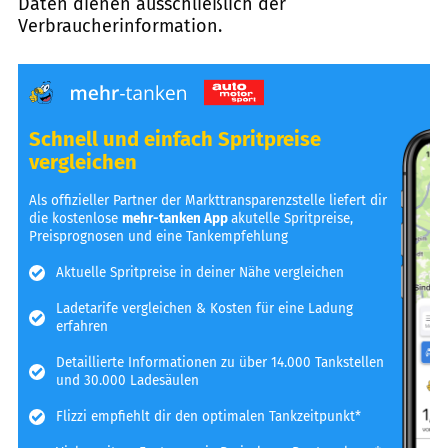
Daten dienen ausschließlich der
Verbraucherinformation.
Schnell und einfach Spritpreise
vergleichen
Als offizieller Partner der Markttransparenzstelle liefert dir
die kostenlose
mehr-tanken App
akutelle Spritpreise,
Preisprognosen und eine Tankempfehlung
Aktuelle Spritpreise in deiner Nähe vergleichen
Ladetarife vergleichen & Kosten für eine Ladung
erfahren
Detaillierte Informationen zu über 14.000 Tankstellen
und 30.000 Ladesäulen
Flizzi empfiehlt dir den optimalen Tankzeitpunkt*