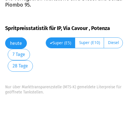
Piombo 95.
Spritpreisstatistik für IP, Via Cavour , Potenza
Super (E10)
Diesel
Super (E5)
heute
7 Tage
28 Tage
Nur über Markttransparenzstelle (MTS-K) gemeldete Literpreise für
geöffnete Tankstellen.