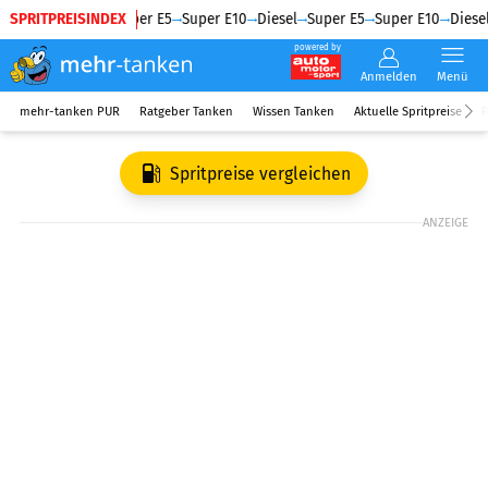
SPRITPREISINDEX
Diesel
Super E5
Super E10
Diesel
Super E5
Super E10
Diesel
powered by
Anmelden
Menü
mehr-tanken PUR
Ratgeber Tanken
Wissen Tanken
Aktuelle Spritpreise
R
Spritpreise vergleichen
ANZEIGE