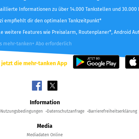
aillierte Informationen zu über 14.000 Tankstellen und 30.000
zzi empfiehlt dir den optimalen Tankzeitpunkt*
le weitere Features wie Preisalarm, Routenplaner*, Android Au
es mehr-tanken+ Abo erforderlich
 jetzt die mehr-tanken App
Information
Nutzungsbedingungen
Datenschutzanfrage
Barrierefreiheitserklärung
Media
Mediadaten Online