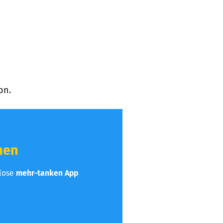
on.
hen
nlose
mehr-tanken App