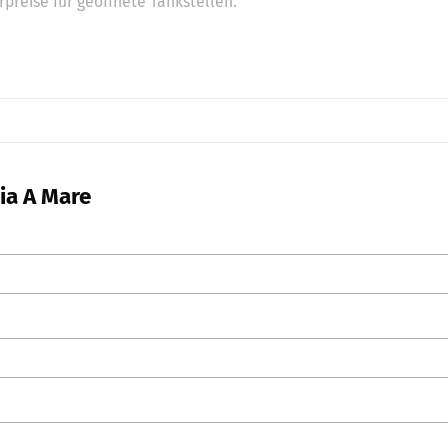
preise für geöffnete Tankstellen.
ia A Mare