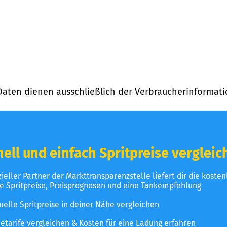
Daten dienen ausschließlich der Verbraucherinformati
ell und einfach Spritpreise vergleic
izieller Partner der Markttransparenzstelle liefert dir die koste
le Spritpreise, Preisprognosen und eine Tankempfehlung
uelle Spritpreise in deiner Nähe vergleichen
etarife vergleichen & Kosten für eine Ladung erfahren