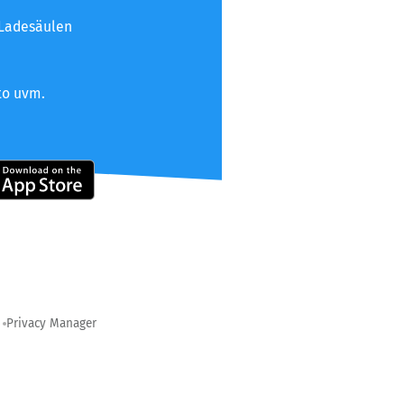
 Ladesäulen
to uvm.
Privacy Manager