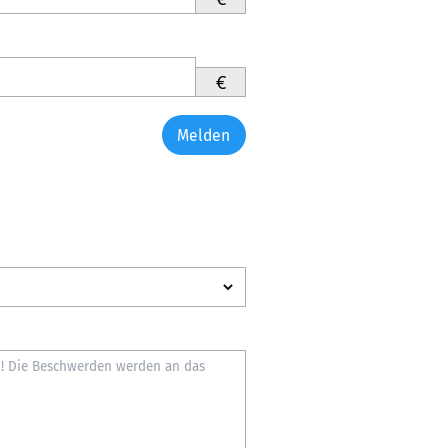
€
Melden