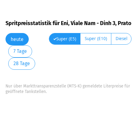
Spritpreisstatistik für Eni, Viale Nam - Dinh 3, Prato
Super (E10)
Diesel
Super (E5)
heute
7 Tage
28 Tage
Nur über Markttransparenzstelle (MTS-K) gemeldete Literpreise für
geöffnete Tankstellen.