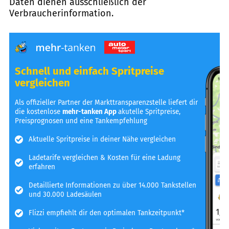
Daten dienen ausschließlich der
Verbraucherinformation.
Schnell und einfach Spritpreise
vergleichen
Als offizieller Partner der Markttransparenzstelle liefert dir
die kostenlose
mehr-tanken App
akutelle Spritpreise,
Preisprognosen und eine Tankempfehlung
Aktuelle Spritpreise in deiner Nähe vergleichen
Ladetarife vergleichen & Kosten für eine Ladung
erfahren
Detaillierte Informationen zu über 14.000 Tankstellen
und 30.000 Ladesäulen
Flizzi empfiehlt dir den optimalen Tankzeitpunkt*