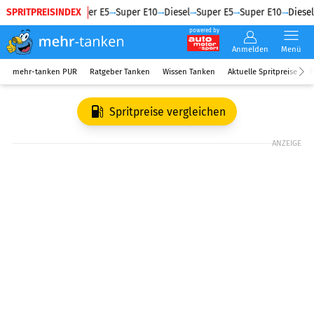
SPRITPREISINDEX
Diesel
Super E5
Super E10
Diesel
Super E5
Super E10
Diesel
powered by
Anmelden
Menü
mehr-tanken PUR
Ratgeber Tanken
Wissen Tanken
Aktuelle Spritpreise
R
Spritpreise vergleichen
ANZEIGE