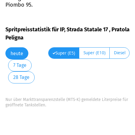
Piombo 95.
Spritpreisstatistik für IP, Strada Statale 17 , Pratola
Peligna
Super (E10)
Diesel
Super (E5)
heute
7 Tage
28 Tage
Nur über Markttransparenzstelle (MTS-K) gemeldete Literpreise für
geöffnete Tankstellen.