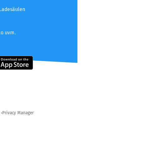
 Ladesäulen
to uvm.
Privacy Manager