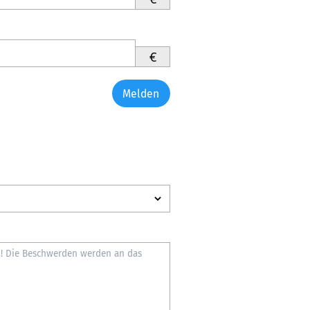
€
Melden