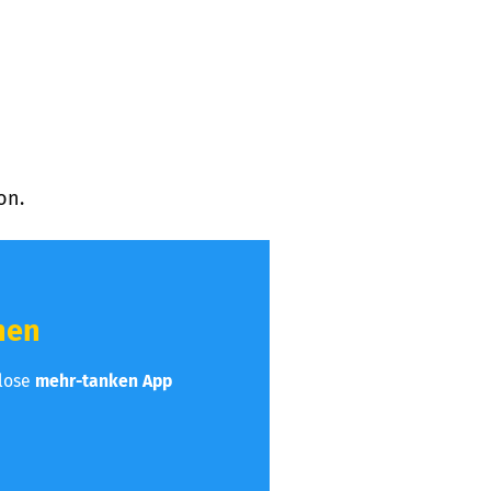
on.
hen
nlose
mehr-tanken App