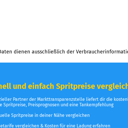
Daten dienen ausschließlich der Verbraucherinformati
ell und einfach Spritpreise vergleic
izieller Partner der Markttransparenzstelle liefert dir die koste
le Spritpreise, Preisprognosen und eine Tankempfehlung
uelle Spritpreise in deiner Nähe vergleichen
etarife vergleichen & Kosten für eine Ladung erfahren