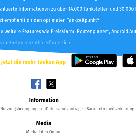
aillierte Informationen zu über 14.000 Tankstellen und 30.000
zzi empfiehlt dir den optimalen Tankzeitpunkt*
le weitere Features wie Preisalarm, Routenplaner*, Android Au
es mehr-tanken+ Abo erforderlich
 jetzt die mehr-tanken App
Information
Nutzungsbedingungen
Datenschutzanfrage
Barrierefreiheitserklärung
Media
Mediadaten Online