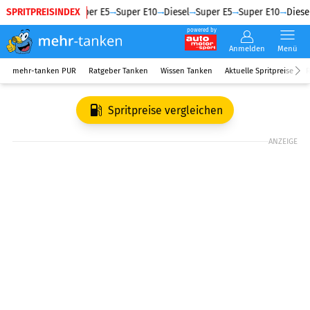
SPRITPREISINDEX
Diesel
Super E5
Super E10
Diesel
Super E5
Super E10
Diesel
powered by
Anmelden
Menü
mehr-tanken PUR
Ratgeber Tanken
Wissen Tanken
Aktuelle Spritpreise
R
Spritpreise vergleichen
ANZEIGE