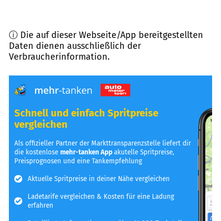
ⓘ Die auf dieser Webseite/App bereitgestellten
Daten dienen ausschließlich der
Verbraucherinformation.
Schnell und einfach Spritpreise
vergleichen
Als offizieller Partner der Markttransparenzstelle liefert dir
die kostenlose
mehr-tanken App
akutelle Spritpreise,
Preisprognosen und eine Tankempfehlung
Aktuelle Spritpreise in deiner Nähe vergleichen
Ladetarife vergleichen & Kosten für eine Ladung
erfahren