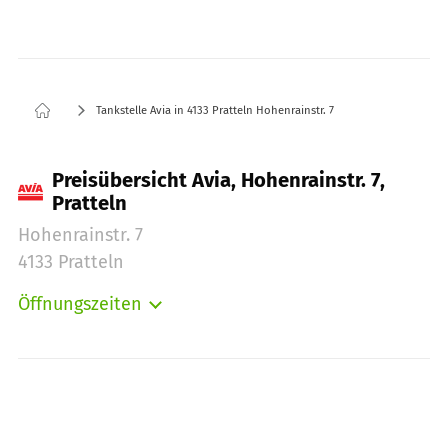
Tankstelle Avia in 4133 Pratteln Hohenrainstr. 7
Preisübersicht Avia, Hohenrainstr. 7,
Pratteln
Hohenrainstr. 7
4133 Pratteln
Öffnungszeiten
Montag:
00:00-24:00
Dienstag:
00:00-24:00
Mittwoch:
00:00-24:00
Donnerstag:
00:00-24:00
Freitag:
00:00-24:00