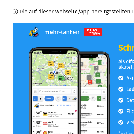
ⓘ Die auf dieser Webseite/App bereitgestellten 
Schn
Als off
akutel
Akt
Lad
Det
Fli
Vie
*aktiv