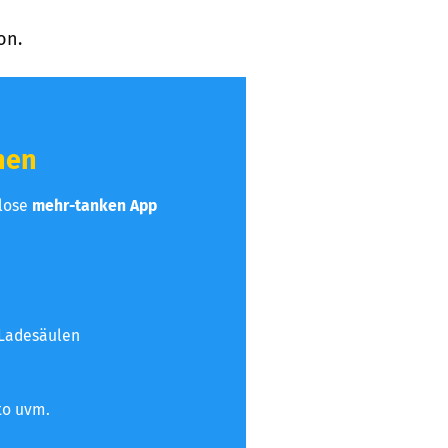
on.
hen
nlose
mehr-tanken App
 Ladesäulen
to uvm.