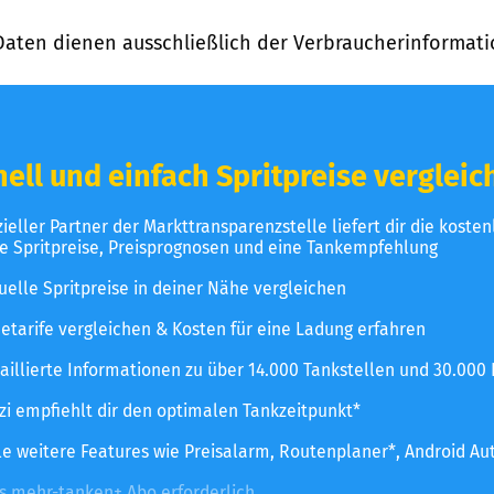
Daten dienen ausschließlich der Verbraucherinformati
ell und einfach Spritpreise vergleic
izieller Partner der Markttransparenzstelle liefert dir die koste
le Spritpreise, Preisprognosen und eine Tankempfehlung
uelle Spritpreise in deiner Nähe vergleichen
etarife vergleichen & Kosten für eine Ladung erfahren
aillierte Informationen zu über 14.000 Tankstellen und 30.000
zzi empfiehlt dir den optimalen Tankzeitpunkt*
le weitere Features wie Preisalarm, Routenplaner*, Android Au
es mehr-tanken+ Abo erforderlich