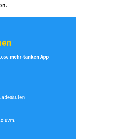
on.
hen
nlose
mehr-tanken App
 Ladesäulen
to uvm.