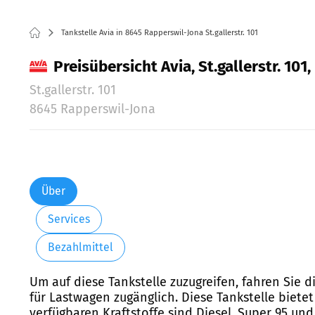
Tankstelle Avia in 8645 Rapperswil-Jona St.gallerstr. 101
Preisübersicht Avia, St.gallerstr. 10
St.gallerstr. 101
8645 Rapperswil-Jona
Über
Services
Bezahlmittel
Um auf diese Tankstelle zuzugreifen, fahren Sie di
für Lastwagen zugänglich. Diese Tankstelle biete
verfügbaren Kraftstoffe sind Diesel, Super 95 und