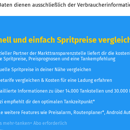
Daten dienen ausschließlich der Verbraucherinformati
ell und einfach Spritpreise vergleic
izieller Partner der Markttransparenzstelle liefert dir die koste
le Spritpreise, Preisprognosen und eine Tankempfehlung
uelle Spritpreise in deiner Nähe vergleichen
etarife vergleichen & Kosten für eine Ladung erfahren
aillierte Informationen zu über 14.000 Tankstellen und 30.000
zzi empfiehlt dir den optimalen Tankzeitpunkt*
le weitere Features wie Preisalarm, Routenplaner*, Android Au
es mehr-tanken+ Abo erforderlich