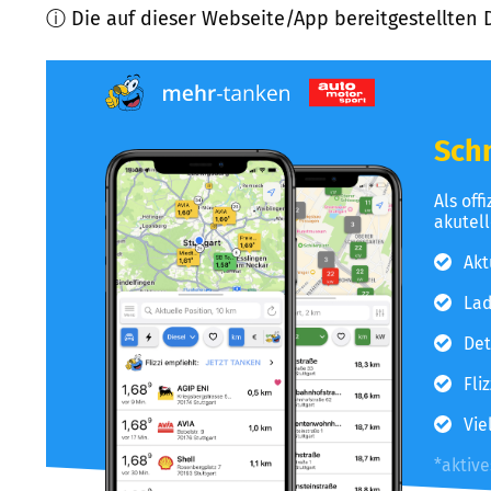
ⓘ Die auf dieser Webseite/App bereitgestellten 
Schn
Als off
akutel
Akt
Lad
Det
Fli
Vie
*aktiv