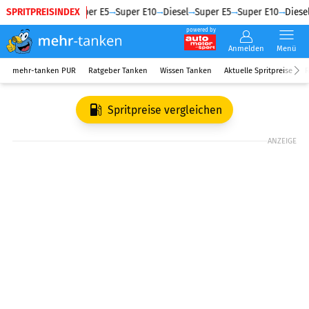
SPRITPREISINDEX
Diesel
Super E5
Super E10
Diesel
Super E5
Super E10
Diesel
powered by
Anmelden
Menü
mehr-tanken PUR
Ratgeber Tanken
Wissen Tanken
Aktuelle Spritpreise
R
Spritpreise vergleichen
ANZEIGE