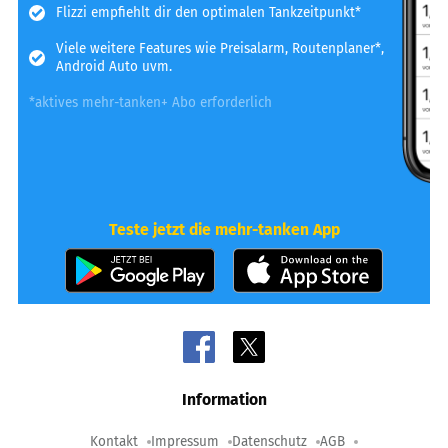
Flizzi empfiehlt dir den optimalen Tankzeitpunkt*
Viele weitere Features wie Preisalarm, Routenplaner*,
Android Auto uvm.
*aktives mehr-tanken+ Abo erforderlich
Teste jetzt die mehr-tanken App
Information
Kontakt
Impressum
Datenschutz
AGB