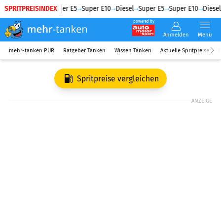
SPRITPREISINDEX
Diesel
Super E5
Super E10
Diesel
Super E5
Super E10
Diesel
powered by
Anmelden
Menü
mehr-tanken PUR
Ratgeber Tanken
Wissen Tanken
Aktuelle Spritpreise
R
Spritpreise vergleichen
ANZEIGE