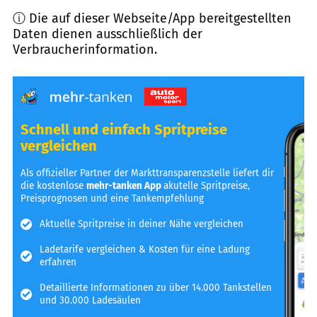
ⓘ Die auf dieser Webseite/App bereitgestellten
Daten dienen ausschließlich der
Verbraucherinformation.
Schnell und einfach Spritpreise
vergleichen
Als offizieller Partner der Markttransparenzstelle liefert dir
die kostenlose
mehr-tanken App
akutelle Spritpreise,
Preisprognosen und eine Tankempfehlung
Aktuelle Spritpreise in deiner Nähe vergleichen
Ladetarife vergleichen & Kosten für eine Ladung
erfahren
Detaillierte Informationen zu über 14.000 Tankstellen
und 30.000 Ladesäulen