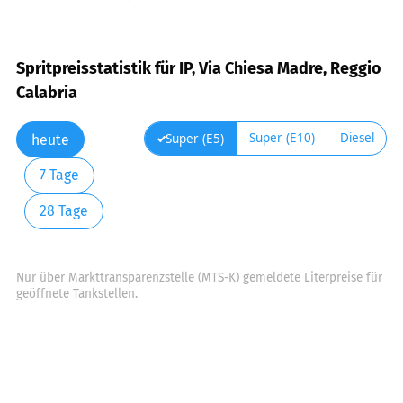
Spritpreisstatistik für IP, Via Chiesa Madre, Reggio
Calabria
Super (E10)
Diesel
Super (E5)
heute
7 Tage
28 Tage
Nur über Markttransparenzstelle (MTS-K) gemeldete Literpreise für
geöffnete Tankstellen.