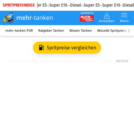
SPRITPREISINDEX
Diesel
Super E5
Super E10
Diesel
Super E5
Super E10
Diesel
powered by
Anmelden
Menü
mehr-tanken PUR
Ratgeber Tanken
Wissen Tanken
Aktuelle Spritpreise
R
Spritpreise vergleichen
ANZEIGE