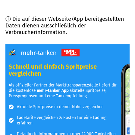
ⓘ Die auf dieser Webseite/App bereitgestellten
Daten dienen ausschließlich der
Verbraucherinformation.
Schnell und einfach Spritpreise
vergleichen
Als offizieller Partner der Markttransparenzstelle liefert dir
die kostenlose
mehr-tanken App
akutelle Spritpreise,
Preisprognosen und eine Tankempfehlung
Aktuelle Spritpreise in deiner Nähe vergleichen
Ladetarife vergleichen & Kosten für eine Ladung
erfahren
Detaillierte Informationen zu über 14.000 Tankstellen