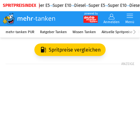
SPRITPREISINDEX
Diesel
Super E5
Super E10
Diesel
Super E5
Super E10
Diesel
powered by
Anmelden
Menü
mehr-tanken PUR
Ratgeber Tanken
Wissen Tanken
Aktuelle Spritpreise
R
Spritpreise vergleichen
ANZEIGE