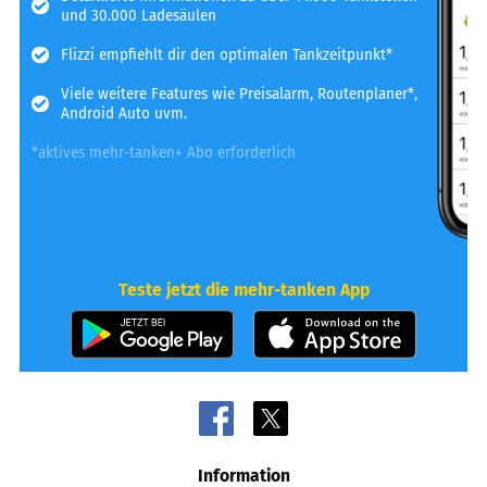
und 30.000 Ladesäulen
Flizzi empfiehlt dir den optimalen Tankzeitpunkt*
Viele weitere Features wie Preisalarm, Routenplaner*,
Android Auto uvm.
*aktives mehr-tanken+ Abo erforderlich
Teste jetzt die mehr-tanken App
Information