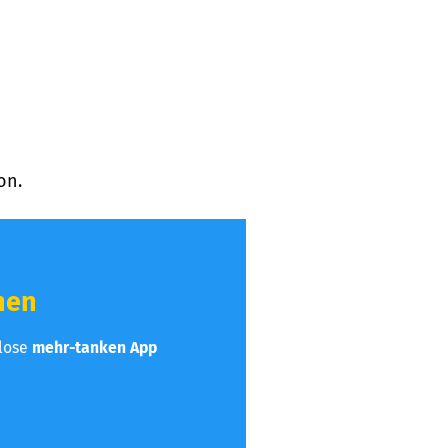
on.
hen
nlose
mehr-tanken App