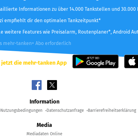
aillierte Informationen zu über 14.000 Tankstellen und 30.000
zzi empfiehlt dir den optimalen Tankzeitpunkt*
le weitere Features wie Preisalarm, Routenplaner*, Android Au
es mehr-tanken+ Abo erforderlich
 jetzt die mehr-tanken App
Information
Nutzungsbedingungen
Datenschutzanfrage
Barrierefreiheitserklärung
Media
Mediadaten Online