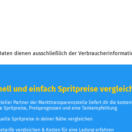
Daten dienen ausschließlich der Verbraucherinformati
ell und einfach Spritpreise vergleic
izieller Partner der Markttransparenzstelle liefert dir die koste
le Spritpreise, Preisprognosen und eine Tankempfehlung
uelle Spritpreise in deiner Nähe vergleichen
etarife vergleichen & Kosten für eine Ladung erfahren