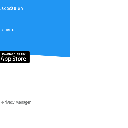
 Ladesäulen
to uvm.
Privacy Manager