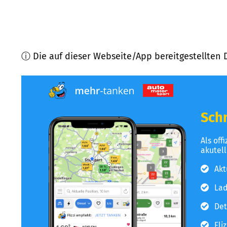
ⓘ Die auf dieser Webseite/App bereitgestellten 
Schn
Als off
akutel
Akt
Lad
Det
Fli