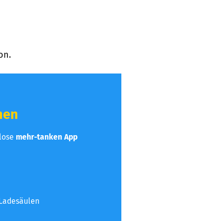
on.
hen
nlose
mehr-tanken App
 Ladesäulen