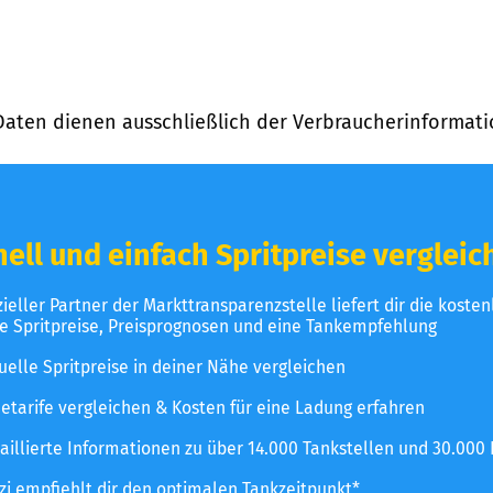
Daten dienen ausschließlich der Verbraucherinformati
ell und einfach Spritpreise vergleic
izieller Partner der Markttransparenzstelle liefert dir die koste
le Spritpreise, Preisprognosen und eine Tankempfehlung
uelle Spritpreise in deiner Nähe vergleichen
etarife vergleichen & Kosten für eine Ladung erfahren
aillierte Informationen zu über 14.000 Tankstellen und 30.000
zzi empfiehlt dir den optimalen Tankzeitpunkt*