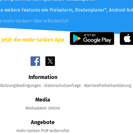
le weitere Features wie Preisalarm, Routenplaner*, Android Au
es mehr-tanken+ Abo erforderlich
 jetzt die mehr-tanken App
Information
Nutzungsbedingungen
Datenschutzanfrage
Barrierefreiheitserklärung
Media
Mediadaten Online
Angebote
mehr-tanken PUR widerrufen