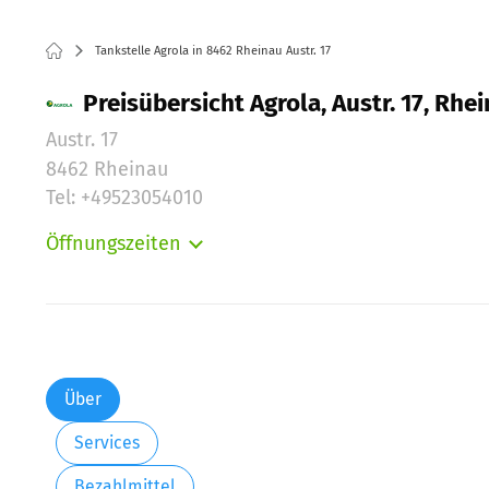
Tankstelle Agrola in 8462 Rheinau Austr. 17
Preisübersicht Agrola, Austr. 17, Rhe
Austr. 17
8462 Rheinau
Tel: +49523054010
Öffnungszeiten
Montag:
Dienstag:
Mittwoch:
Donnerstag:
Freitag:
Über
Samstag:
Services
Sonntag:
Bezahlmittel