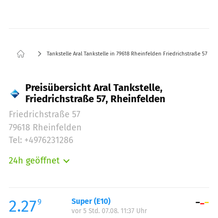
Tankstelle Aral Tankstelle in 79618 Rheinfelden Friedrichstraße 57
Preisübersicht Aral Tankstelle,
Friedrichstraße 57, Rheinfelden
Friedrichstraße 57
79618 Rheinfelden
Tel: +4976231286
24h geöffnet
Montag:
00:00-24:00
Dienstag:
00:00-24:00
Mittwoch:
00:00-24:00
2.27
Super (E10)
9
vor 5 Std. 07.08. 11:37 Uhr
Donnerstag:
00:00-24:00