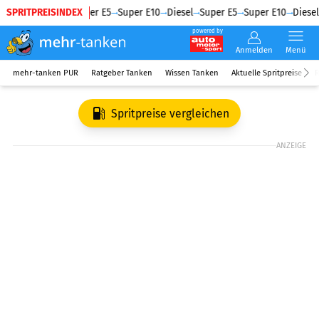
SPRITPREISINDEX
Diesel
Super E5
Super E10
Diesel
Super E5
Super E10
Diesel
powered by
Anmelden
Menü
mehr-tanken PUR
Ratgeber Tanken
Wissen Tanken
Aktuelle Spritpreise
R
Spritpreise vergleichen
ANZEIGE