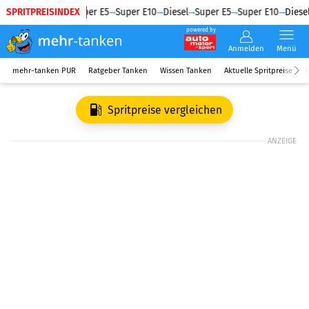
SPRITPREISINDEX
Diesel
Super E5
Super E10
Diesel
Super E5
Super E10
Diesel
powered by
Anmelden
Menü
mehr-tanken PUR
Ratgeber Tanken
Wissen Tanken
Aktuelle Spritpreise
R
Spritpreise vergleichen
ANZEIGE