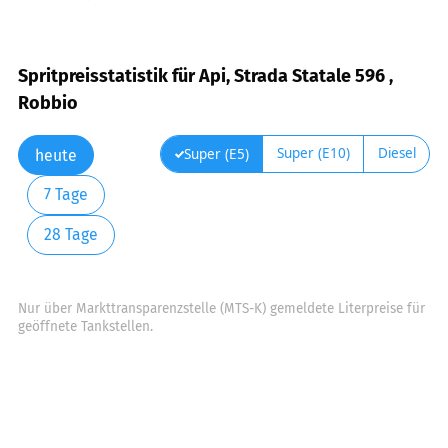
Spritpreisstatistik für Api, Strada Statale 596 ,
Robbio
Super (E10)
Diesel
Super (E5)
heute
7 Tage
28 Tage
Nur über Markttransparenzstelle (MTS-K) gemeldete Literpreise für
geöffnete Tankstellen.