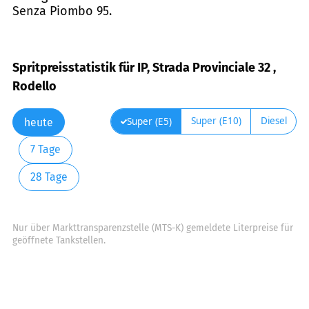
Senza Piombo 95.
Spritpreisstatistik für IP, Strada Provinciale 32 ,
Rodello
Super (E10)
Diesel
Super (E5)
heute
7 Tage
28 Tage
Nur über Markttransparenzstelle (MTS-K) gemeldete Literpreise für
geöffnete Tankstellen.