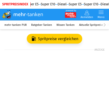
SPRITPREISINDEX
Diesel
Super E5
Super E10
Diesel
Super E5
Super E10
Diesel
powered by
Anmelden
Menü
mehr-tanken PUR
Ratgeber Tanken
Wissen Tanken
Aktuelle Spritpreise
R
Spritpreise vergleichen
ANZEIGE