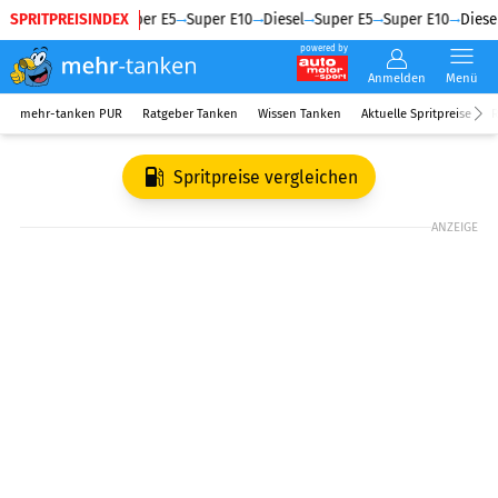
SPRITPREISINDEX
Diesel
Super E5
Super E10
Diesel
Super E5
Super E10
Diesel
powered by
Anmelden
Menü
mehr-tanken PUR
Ratgeber Tanken
Wissen Tanken
Aktuelle Spritpreise
R
Spritpreise vergleichen
ANZEIGE