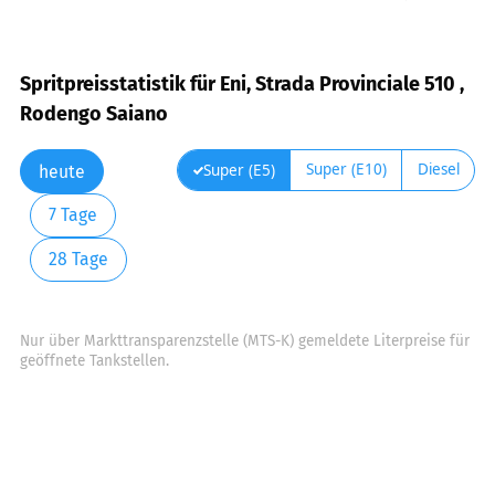
Spritpreisstatistik für Eni, Strada Provinciale 510 ,
Rodengo Saiano
Super (E10)
Diesel
Super (E5)
heute
7 Tage
28 Tage
Nur über Markttransparenzstelle (MTS-K) gemeldete Literpreise für
geöffnete Tankstellen.