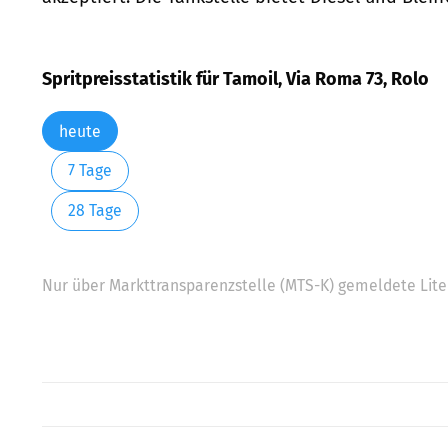
Spritpreisstatistik für Tamoil, Via Roma 73, Rolo
heute
7 Tage
28 Tage
Nur über Markttransparenzstelle (MTS-K) gemeldete Liter