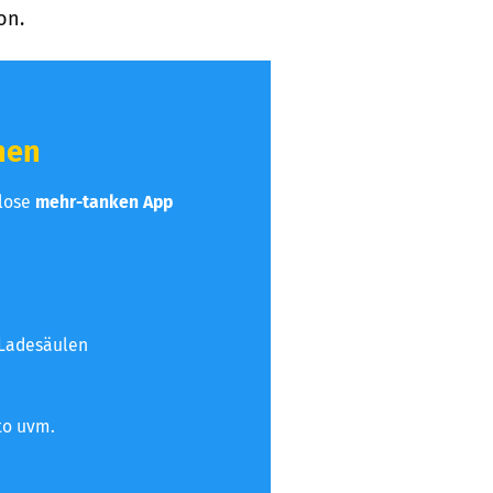
on.
hen
nlose
mehr-tanken App
 Ladesäulen
to uvm.