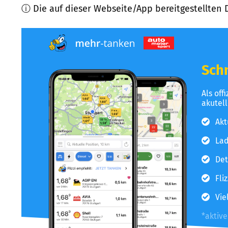
ⓘ Die auf dieser Webseite/App bereitgestellten 
Schn
Als off
akutel
Akt
Lad
Det
Fli
Vie
*aktiv