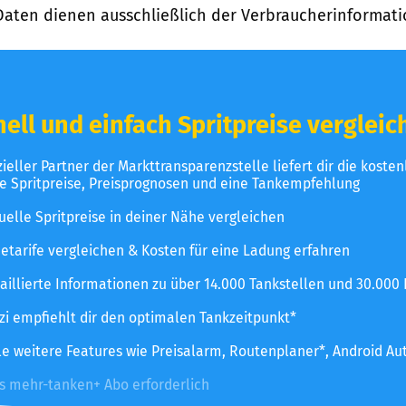
Daten dienen ausschließlich der Verbraucherinformati
ell und einfach Spritpreise vergleic
izieller Partner der Markttransparenzstelle liefert dir die koste
le Spritpreise, Preisprognosen und eine Tankempfehlung
uelle Spritpreise in deiner Nähe vergleichen
etarife vergleichen & Kosten für eine Ladung erfahren
aillierte Informationen zu über 14.000 Tankstellen und 30.000
zzi empfiehlt dir den optimalen Tankzeitpunkt*
le weitere Features wie Preisalarm, Routenplaner*, Android Au
es mehr-tanken+ Abo erforderlich