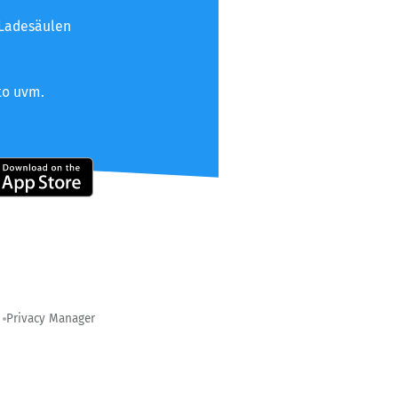
 Ladesäulen
to uvm.
Privacy Manager