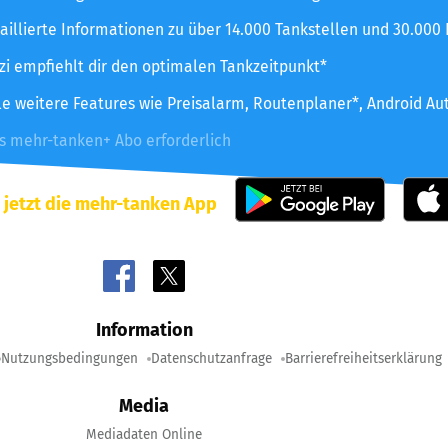
aillierte Informationen zu über 14.000 Tankstellen und 30.000
zzi empfiehlt dir den optimalen Tankzeitpunkt*
le weitere Features wie Preisalarm, Routenplaner*, Android Au
es mehr-tanken+ Abo erforderlich
 jetzt die mehr-tanken App
Information
Nutzungsbedingungen
Datenschutzanfrage
Barrierefreiheitserklärung
Media
Mediadaten Online