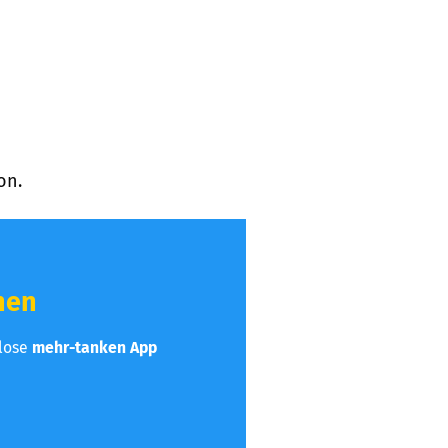
on.
hen
nlose
mehr-tanken App