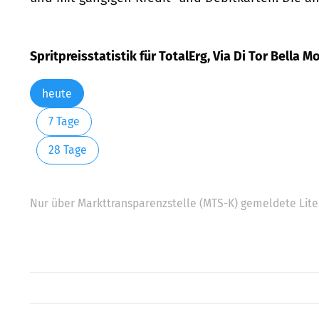
Spritpreisstatistik für TotalErg, Via Di Tor Bella
heute
7 Tage
28 Tage
Nur über Markttransparenzstelle (MTS-K) gemeldete Liter