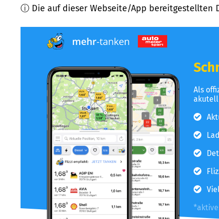
ⓘ Die auf dieser Webseite/App bereitgestellten 
Schn
Als off
akutel
Akt
Lad
Det
Fli
Vie
*aktiv