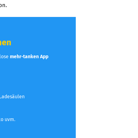
on.
hen
nlose
mehr-tanken App
 Ladesäulen
to uvm.