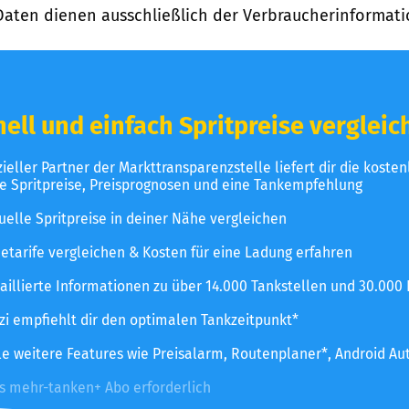
Daten dienen ausschließlich der Verbraucherinformati
ell und einfach Spritpreise vergleic
izieller Partner der Markttransparenzstelle liefert dir die koste
le Spritpreise, Preisprognosen und eine Tankempfehlung
uelle Spritpreise in deiner Nähe vergleichen
etarife vergleichen & Kosten für eine Ladung erfahren
aillierte Informationen zu über 14.000 Tankstellen und 30.000
zzi empfiehlt dir den optimalen Tankzeitpunkt*
le weitere Features wie Preisalarm, Routenplaner*, Android Au
es mehr-tanken+ Abo erforderlich