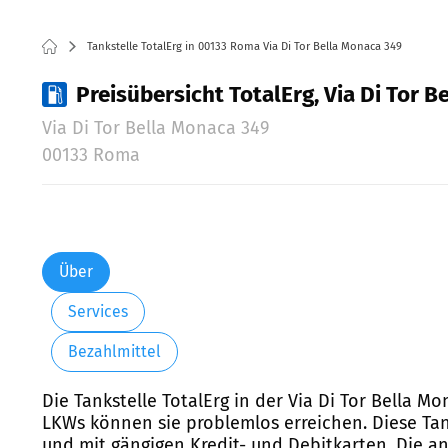
Tankstelle TotalErg in 00133 Roma Via Di Tor Bella Monaca 349
Preisübersicht TotalErg, Via Di Tor 
Via Di Tor Bella Monaca 349
00133 Roma
Über
Services
Bezahlmittel
Die Tankstelle TotalErg in der Via Di Tor Bella M
LKWs können sie problemlos erreichen. Diese Tank
und mit gängigen Kredit- und Debitkarten. Die a