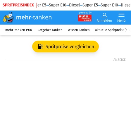
SPRITPREISINDEX
Diesel
Super E5
Super E10
Diesel
Super E5
Super E10
Diesel
powered by
Anmelden
Menü
mehr-tanken PUR
Ratgeber Tanken
Wissen Tanken
Aktuelle Spritpreise
R
Spritpreise vergleichen
ANZEIGE