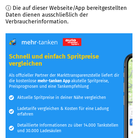
ⓘ Die auf dieser Webseite/App bereitgestellten
Daten dienen ausschließlich der
Verbraucherinformation.
Schnell und einfach Spritpreise
vergleichen
Als offizieller Partner der Markttransparenzstelle liefert dir
die kostenlose
mehr-tanken App
akutelle Spritpreise,
Preisprognosen und eine Tankempfehlung
Aktuelle Spritpreise in deiner Nähe vergleichen
Ladetarife vergleichen & Kosten für eine Ladung
erfahren
Detaillierte Informationen zu über 14.000 Tankstellen
und 30.000 Ladesäulen