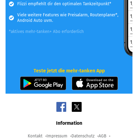
Flizzi empfiehlt dir den optimalen Tankzeitpunkt*
Viele weitere Features wie Preisalarm, Routenplaner*,
Android Auto uvm.
*aktives mehr-tanken+ Abo erforderlich
Teste jetzt die mehr-tanken App
Information
Kontakt
Impressum
Datenschutz
AGB