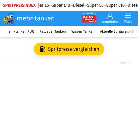
SPRITPREISINDEX
Diesel
Super E5
Super E10
Diesel
Super E5
Super E10
Diesel
powered by
Anmelden
Menü
mehr-tanken PUR
Ratgeber Tanken
Wissen Tanken
Aktuelle Spritpreise
R
Spritpreise vergleichen
ANZEIGE