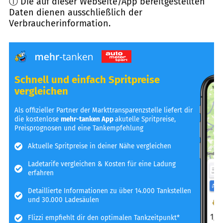
ⓘ Die auf dieser Webseite/App bereitgestellten
Daten dienen ausschließlich der
Verbraucherinformation.
Schnell und einfach Spritpreise
vergleichen
Als offizieller Partner der Markttransparenzstelle liefert dir
die kostenlose
mehr-tanken App
akutelle Spritpreise,
Preisprognosen und eine Tankempfehlung
Aktuelle Spritpreise in deiner Nähe vergleichen
Ladetarife vergleichen & Kosten für eine Ladung
erfahren
Detaillierte Informationen zu über 14.000 Tankstellen
und 30.000 Ladesäulen
Flizzi empfiehlt dir den optimalen Tankzeitpunkt*