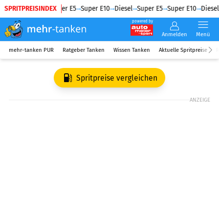
SPRITPREISINDEX
Diesel
Super E5
Super E10
Diesel
Super E5
Super E10
Diesel
powered by
Anmelden
Menü
mehr-tanken PUR
Ratgeber Tanken
Wissen Tanken
Aktuelle Spritpreise
R
Spritpreise vergleichen
ANZEIGE