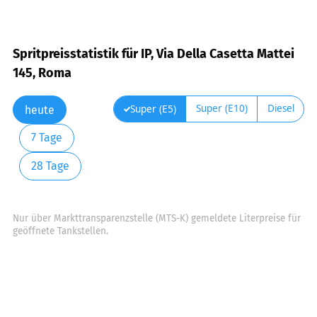
Spritpreisstatistik für IP, Via Della Casetta Mattei
145, Roma
Super (E10)
Diesel
Super (E5)
heute
7 Tage
28 Tage
Nur über Markttransparenzstelle (MTS-K) gemeldete Literpreise für
geöffnete Tankstellen.