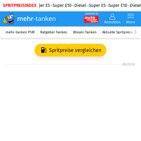
SPRITPREISINDEX
Diesel
Super E5
Super E10
Diesel
Super E5
Super E10
Diesel
powered by
Anmelden
Menü
mehr-tanken PUR
Ratgeber Tanken
Wissen Tanken
Aktuelle Spritpreise
R
Spritpreise vergleichen
ANZEIGE