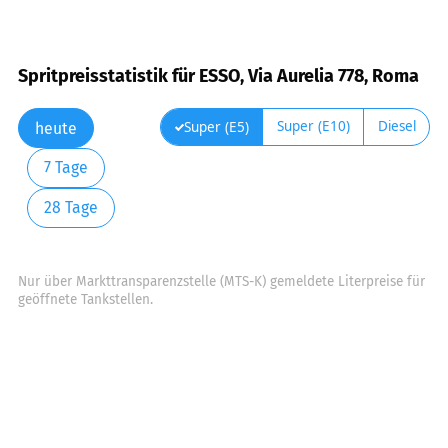
Spritpreisstatistik für ESSO, Via Aurelia 778, Roma
Super (E10)
Diesel
Super (E5)
heute
7 Tage
28 Tage
Nur über Markttransparenzstelle (MTS-K) gemeldete Literpreise für
geöffnete Tankstellen.