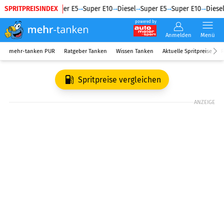
SPRITPREISINDEX
Diesel
Super E5
Super E10
Diesel
Super E5
Super E10
Diesel
powered by
Anmelden
Menü
mehr-tanken PUR
Ratgeber Tanken
Wissen Tanken
Aktuelle Spritpreise
R
Spritpreise vergleichen
ANZEIGE