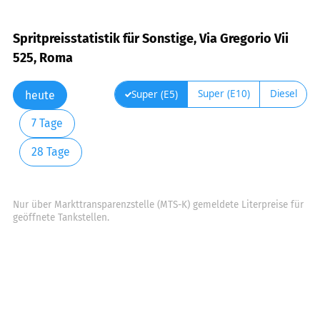
Spritpreisstatistik für Sonstige, Via Gregorio Vii
525, Roma
Super (E10)
Diesel
Super (E5)
heute
7 Tage
28 Tage
Nur über Markttransparenzstelle (MTS-K) gemeldete Literpreise für
geöffnete Tankstellen.