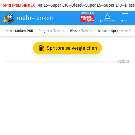
SPRITPREISINDEX
Diesel
Super E5
Super E10
Diesel
Super E5
Super E10
Diesel
powered by
Anmelden
Menü
mehr-tanken PUR
Ratgeber Tanken
Wissen Tanken
Aktuelle Spritpreise
R
Spritpreise vergleichen
ANZEIGE