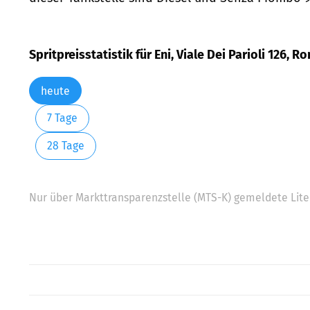
Spritpreisstatistik für Eni, Viale Dei Parioli 126, R
heute
7 Tage
28 Tage
Nur über Markttransparenzstelle (MTS-K) gemeldete Liter