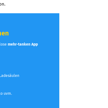
on.
hen
nlose
mehr-tanken App
 Ladesäulen
to uvm.