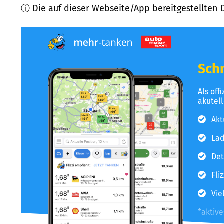
ⓘ Die auf dieser Webseite/App bereitgestellten 
Schn
Als off
akutel
Akt
Lad
Det
Fli
Vie
*aktiv