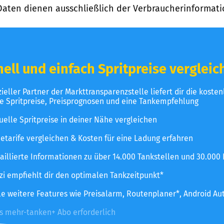
Daten dienen ausschließlich der Verbraucherinformati
ell und einfach Spritpreise vergleic
izieller Partner der Markttransparenzstelle liefert dir die koste
le Spritpreise, Preisprognosen und eine Tankempfehlung
uelle Spritpreise in deiner Nähe vergleichen
etarife vergleichen & Kosten für eine Ladung erfahren
aillierte Informationen zu über 14.000 Tankstellen und 30.000
zzi empfiehlt dir den optimalen Tankzeitpunkt*
le weitere Features wie Preisalarm, Routenplaner*, Android Au
es mehr-tanken+ Abo erforderlich