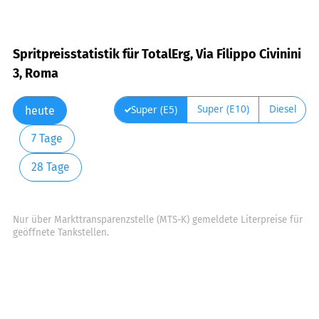
Spritpreisstatistik für TotalErg, Via Filippo Civinini
3, Roma
Super (E10)
Diesel
Super (E5)
heute
7 Tage
28 Tage
Nur über Markttransparenzstelle (MTS-K) gemeldete Literpreise für
geöffnete Tankstellen.