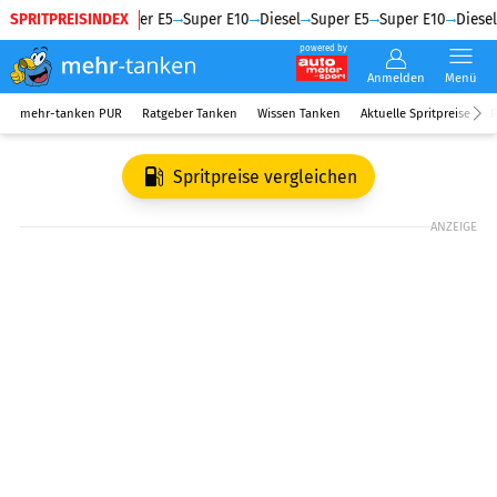
SPRITPREISINDEX
Diesel
Super E5
Super E10
Diesel
Super E5
Super E10
Diesel
powered by
Anmelden
Menü
mehr-tanken PUR
Ratgeber Tanken
Wissen Tanken
Aktuelle Spritpreise
R
Spritpreise vergleichen
ANZEIGE