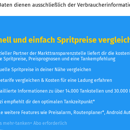
Daten dienen ausschließlich der Verbraucherinformati
ell und einfach Spritpreise vergleic
izieller Partner der Markttransparenzstelle liefert dir die koste
le Spritpreise, Preisprognosen und eine Tankempfehlung
uelle Spritpreise in deiner Nähe vergleichen
etarife vergleichen & Kosten für eine Ladung erfahren
aillierte Informationen zu über 14.000 Tankstellen und 30.000
zzi empfiehlt dir den optimalen Tankzeitpunkt*
le weitere Features wie Preisalarm, Routenplaner*, Android Au
es mehr-tanken+ Abo erforderlich