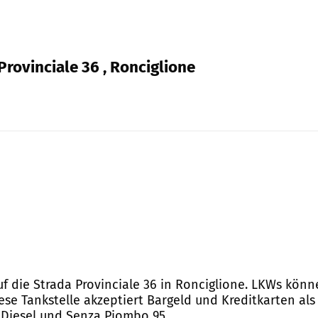
rovinciale 36 , Ronciglione
uf die Strada Provinciale 36 in Ronciglione. LKWs könn
iese Tankstelle akzeptiert Bargeld und Kreditkarten a
d Diesel und Senza Piombo 95.