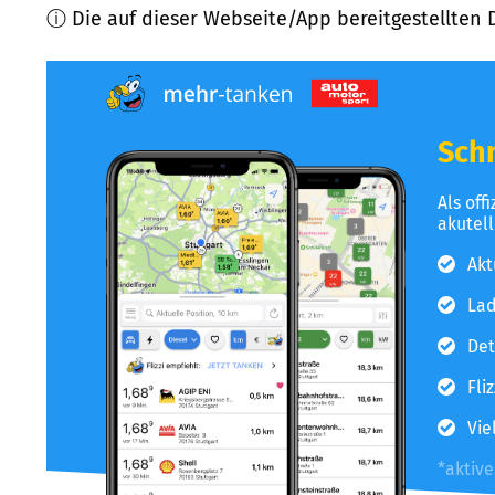
ⓘ Die auf dieser Webseite/App bereitgestellten 
Schn
Als off
akutel
Akt
Lad
Det
Fli
Vie
*aktiv