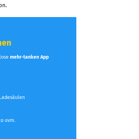
on.
hen
nlose
mehr-tanken App
 Ladesäulen
to uvm.