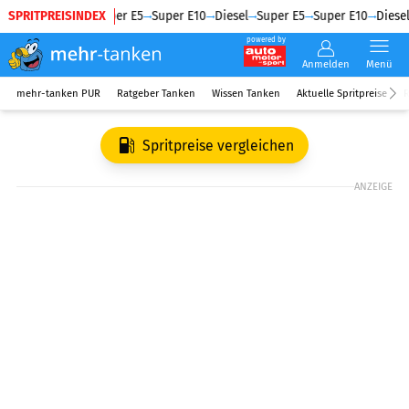
SPRITPREISINDEX
Diesel
Super E5
Super E10
Diesel
Super E5
Super E10
Diesel
powered by
Anmelden
Menü
mehr-tanken PUR
Ratgeber Tanken
Wissen Tanken
Aktuelle Spritpreise
R
Spritpreise vergleichen
ANZEIGE