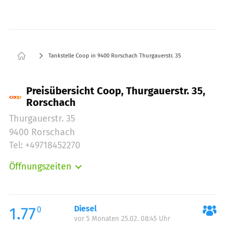
Tankstelle Coop in 9400 Rorschach Thurgauerstr. 35
Preisübersicht Coop, Thurgauerstr. 35,
Rorschach
Thurgauerstr. 35
9400 Rorschach
Tel: +49718452270
Öffnungszeiten
Montag:
06:00-22:00
Dienstag:
06:00-22:00
Mittwoch:
06:00-22:00
1.77
Diesel
0
vor 5 Monaten 25.02. 08:45 Uhr
Donnerstag:
06:00-22:00