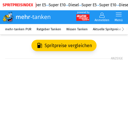
SPRITPREISINDEX
Diesel
Super E5
Super E10
Diesel
Super E5
Super E10
Diese
powered by
Anmelden
Menü
mehr-tanken PUR
Ratgeber Tanken
Wissen Tanken
Aktuelle Spritpreise
R
Spritpreise vergleichen
ANZEIGE