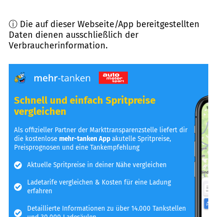
ⓘ Die auf dieser Webseite/App bereitgestellten
Daten dienen ausschließlich der
Verbraucherinformation.
Schnell und einfach Spritpreise
vergleichen
Als offizieller Partner der Markttransparenzstelle liefert dir
die kostenlose
mehr-tanken App
akutelle Spritpreise,
Preisprognosen und eine Tankempfehlung
Aktuelle Spritpreise in deiner Nähe vergleichen
Ladetarife vergleichen & Kosten für eine Ladung
erfahren
Detaillierte Informationen zu über 14.000 Tankstellen