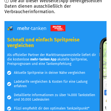
ⓘ Die auf dieser Webseite/App bereitgestellten
Daten dienen ausschließlich der
Verbraucherinformation.
Schnell und einfach Spritpreise
vergleichen
Als offizieller Partner der Markttransparenzstelle liefert dir
die kostenlose
mehr-tanken App
akutelle Spritpreise,
Preisprognosen und eine Tankempfehlung
Aktuelle Spritpreise in deiner Nähe vergleichen
Ladetarife vergleichen & Kosten für eine Ladung
erfahren
Detaillierte Informationen zu über 14.000 Tankstellen
und 30.000 Ladesäulen
Flizzi empfiehlt dir den optimalen Tankzeitpunkt*