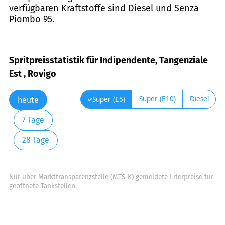
verfügbaren Kraftstoffe sind Diesel und Senza
Piombo 95.
Spritpreisstatistik für Indipendente, Tangenziale
Est , Rovigo
Super (E10)
Diesel
Super (E5)
heute
7 Tage
28 Tage
Nur über Markttransparenzstelle (MTS-K) gemeldete Literpreise für
geöffnete Tankstellen.