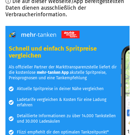
ⓘ Die auf dieser Webseite/App bereitgestellten
Daten dienen ausschließlich der
Verbraucherinformation.
Schnell und einfach Spritpreise
vergleichen
Als offizieller Partner der Markttransparenzstelle liefert dir
die kostenlose
mehr-tanken App
akutelle Spritpreise,
Preisprognosen und eine Tankempfehlung
Aktuelle Spritpreise in deiner Nähe vergleichen
Ladetarife vergleichen & Kosten für eine Ladung
erfahren
Detaillierte Informationen zu über 14.000 Tankstellen
und 30.000 Ladesäulen
Flizzi empfiehlt dir den optimalen Tankzeitpunkt*