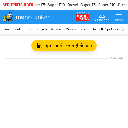
SPRITPREISINDEX
Diesel
Super E5
Super E10
Diesel
Super E5
Super E10
Diesel
powered by
Anmelden
Menü
mehr-tanken PUR
Ratgeber Tanken
Wissen Tanken
Aktuelle Spritpreise
R
Spritpreise vergleichen
ANZEIGE