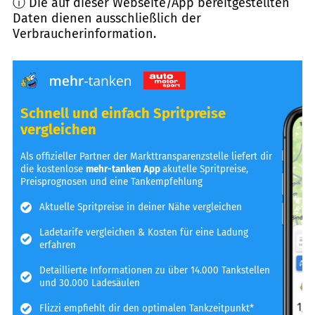
ⓘ Die auf dieser Webseite/App bereitgestellten
Daten dienen ausschließlich der
Verbraucherinformation.
Schnell und einfach Spritpreise
vergleichen
Als offizieller Partner der Markttransparenzstelle liefert dir
die kostenlose
mehr-tanken App
akutelle Spritpreise,
Preisprognosen und eine Tankempfehlung
Aktuelle Spritpreise in deiner Nähe vergleichen
Ladetarife vergleichen & Kosten für eine Ladung
erfahren
Detaillierte Informationen zu über 14.000 Tankstellen
und 30.000 Ladesäulen
Flizzi empfiehlt dir den optimalen Tankzeitpunkt*