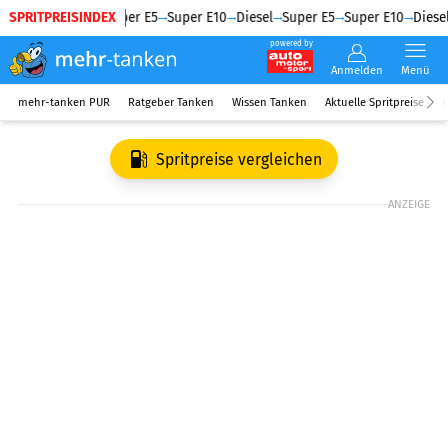
SPRITPREISINDEX
Diesel
Super E5
Super E10
Diesel
Super E5
Super E10
Diesel
powered by
Anmelden
Menü
mehr-tanken PUR
Ratgeber Tanken
Wissen Tanken
Aktuelle Spritpreise
R
Spritpreise vergleichen
ANZEIGE